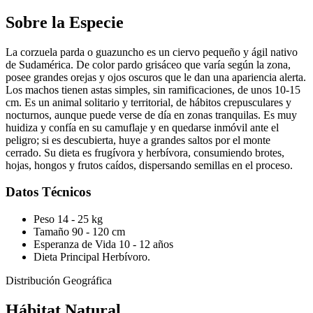
Sobre la Especie
La corzuela parda o guazuncho es un ciervo pequeño y ágil nativo
de Sudamérica. De color pardo grisáceo que varía según la zona,
posee grandes orejas y ojos oscuros que le dan una apariencia alerta.
Los machos tienen astas simples, sin ramificaciones, de unos 10-15
cm. Es un animal solitario y territorial, de hábitos crepusculares y
nocturnos, aunque puede verse de día en zonas tranquilas. Es muy
huidiza y confía en su camuflaje y en quedarse inmóvil ante el
peligro; si es descubierta, huye a grandes saltos por el monte
cerrado. Su dieta es frugívora y herbívora, consumiendo brotes,
hojas, hongos y frutos caídos, dispersando semillas en el proceso.
Datos Técnicos
Peso
14 - 25 kg
Tamaño
90 - 120 cm
Esperanza de Vida
10 - 12 años
Dieta Principal
Herbívoro.
Distribución Geográfica
Hábitat Natural