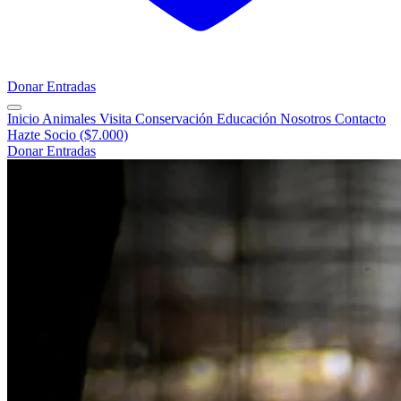
Donar
Entradas
Inicio
Animales
Visita
Conservación
Educación
Nosotros
Contacto
Hazte Socio ($7.000)
Donar
Entradas